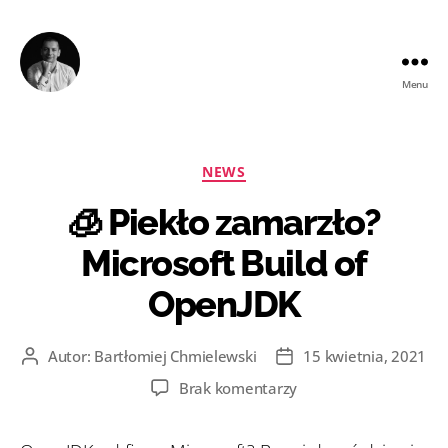
Menu
Bartłomiej
Chmielewski
Kategorie
NEWS
🧊 Piekło zamarzło?
Microsoft Build of
OpenJDK
Autor:
Bartłomiej Chmielewski
15 kwietnia, 2021
Autor
Data
wpisu
wpisu
do
Brak komentarzy
🧊
Piekło