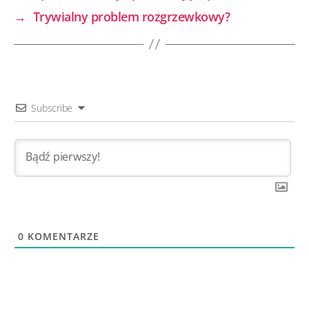
o
dI
→
Trywialny problem rozgrzewkowy?
o
n
k
Subscribe
0
KOMENTARZE