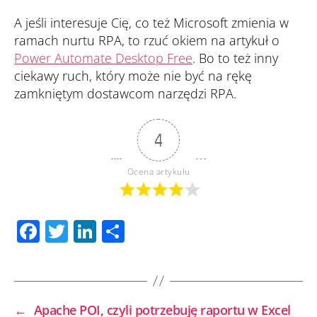
A jeśli interesuje Cię, co też Microsoft zmienia w
ramach nurtu RPA, to rzuć okiem na artykuł o
Power Automate Desktop Free
. Bo to też inny
ciekawy ruch, który może nie być na rękę
zamkniętym dostawcom narzędzi RPA.
4
Ocena artykułu
F
T
Li
S
ac
wi
n
h
e
tt
k
ar
b
er
e
e
←
Apache POI, czyli potrzebuję raportu w Excel