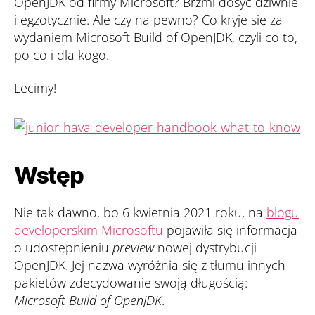
OpenJDK od firmy Microsoft? Brzmi dosyć dziwnie
zamarzło?
i egzotycznie. Ale czy na pewno? Co kryje się za
Microsoft
Build
wydaniem Microsoft Build of OpenJDK, czyli co to,
of
po co i dla kogo.
OpenJDK
Lecimy!
Wstęp
Nie tak dawno, bo 6 kwietnia 2021 roku, na
blogu
developerskim Microsoftu
pojawiła się informacja
o udostępnieniu
preview
nowej dystrybucji
OpenJDK. Jej nazwa wyróżnia się z tłumu innych
pakietów zdecydowanie swoją długością:
Microsoft Build of OpenJDK
.