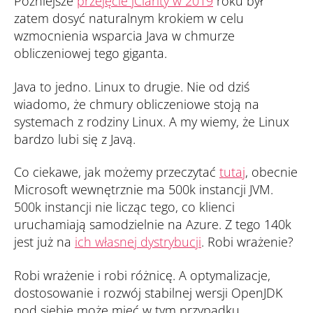
Późniejsze
przejęcie jClarity w 2019
roku był
zatem dosyć naturalnym krokiem w celu
wzmocnienia wsparcia Java w chmurze
obliczeniowej tego giganta.
Java to jedno. Linux to drugie. Nie od dziś
wiadomo, że chmury obliczeniowe stoją na
systemach z rodziny Linux. A my wiemy, że Linux
bardzo lubi się z Javą.
Co ciekawe, jak możemy przeczytać
tutaj
, obecnie
Microsoft wewnętrznie ma 500k instancji JVM.
500k instancji nie licząc tego, co klienci
uruchamiają samodzielnie na Azure. Z tego 140k
jest już na
ich własnej dystrybucji
. Robi wrażenie?
Robi wrażenie i robi różnicę. A optymalizacje,
dostosowanie i rozwój stabilnej wersji OpenJDK
pod siebie może mieć w tym przypadku