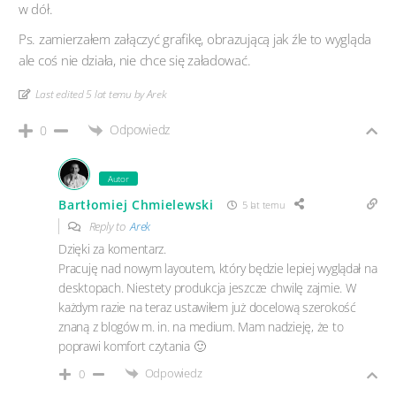
w dół.
Ps. zamierzałem załączyć grafikę, obrazującą jak źle to wygląda
ale coś nie działa, nie chce się załadować.
Last edited 5 lat temu by Arek
Odpowiedz
0
Autor
Bartłomiej Chmielewski
5 lat temu
Reply to
Arek
Dzięki za komentarz.
Pracuję nad nowym layoutem, który będzie lepiej wyglądał na
desktopach. Niestety produkcja jeszcze chwilę zajmie. W
każdym razie na teraz ustawiłem już docelową szerokość
znaną z blogów m. in. na medium. Mam nadzieję, że to
poprawi komfort czytania 🙂
Odpowiedz
0