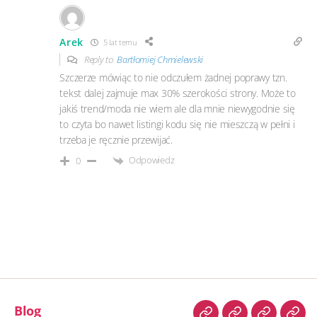
Arek
5 lat temu
Reply to
Bartłomiej Chmielewski
Szczerze mówiąc to nie odczułem żadnej poprawy tzn.
tekst dalej zajmuje max 30% szerokości strony. Może to
jakiś trend/moda nie wiem ale dla mnie niewygodnie się
to czyta bo nawet listingi kodu się nie mieszczą w pełni i
trzeba je ręcznie przewijać.
Odpowiedz
0
Blog