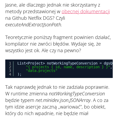
Jasne, ale dlaczego jednak nie skorzystamy z
metody przedstawionej w
obecnej dokumentacji
na Github Netflix DGS? Czyli
executeAndExtractJsonPath.
Teoretycznie poniższy fragment powinien działać,
kompilator nie zwróci błędów. Wydaje się, że
wszystko jest ok. Ale czy na pewno?
1
List<Project> notWorkingTypeConversion = dgsQue
2
"{ projects { id, name, description } }"
,
3
"data.projects"
4
);
Tak naprawdę jednak to nie zadziała poprawnie.
W runtime zmienna
notWorkingTypeConversion
będzie typem
net.minidev.json.JSONArray
. A co za
tym idzie asercje zaczną „wariować”, bo obiekt,
który do nich wpadnie, nie będzie miał