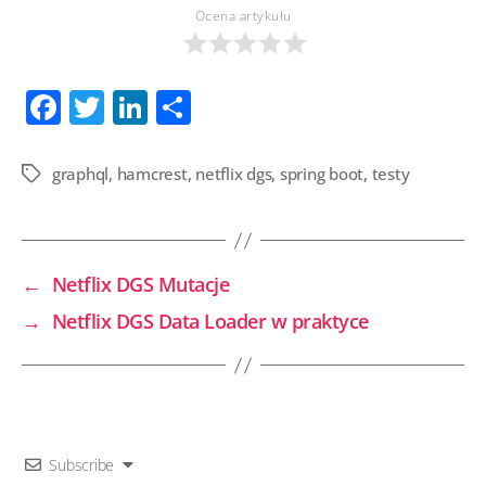
Ocena artykułu
F
T
Li
S
ac
wi
n
h
e
tt
k
ar
graphql
,
hamcrest
,
netflix dgs
,
spring boot
,
testy
Tagi
b
er
e
e
o
dI
o
n
←
Netflix DGS Mutacje
k
→
Netflix DGS Data Loader w praktyce
Subscribe