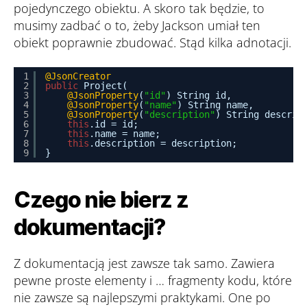
pojedynczego obiektu. A skoro tak będzie, to
musimy zadbać o to, żeby Jackson umiał ten
obiekt poprawnie zbudować. Stąd kilka adnotacji.
1
@JsonCreator
2
public
Project(
3
@JsonProperty
(
"id"
) String id,
4
@JsonProperty
(
"name"
) String name,
5
@JsonProperty
(
"description"
) String descrip
6
this
.id = id;
7
this
.name = name;
8
this
.description = description;
9
}
Czego nie bierz z
dokumentacji?
Z dokumentacją jest zawsze tak samo. Zawiera
pewne proste elementy i … fragmenty kodu, które
nie zawsze są najlepszymi praktykami. One po