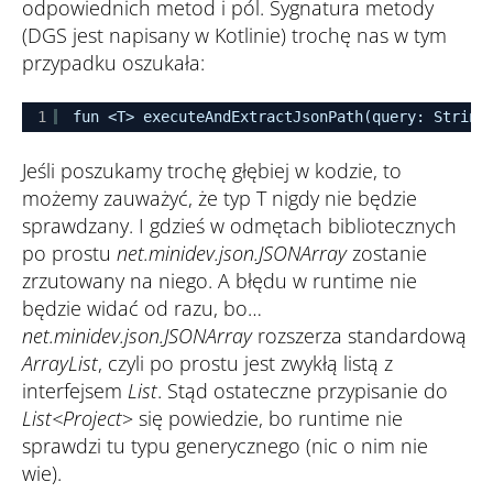
odpowiednich metod i pól. Sygnatura metody
(DGS jest napisany w Kotlinie) trochę nas w tym
przypadku oszukała:
1
fun <T> executeAndExtractJsonPath(query: String
Jeśli poszukamy trochę głębiej w kodzie, to
możemy zauważyć, że typ T nigdy nie będzie
sprawdzany. I gdzieś w odmętach bibliotecznych
po prostu
net.minidev.json.JSONArray
zostanie
zrzutowany na niego. A błędu w runtime nie
będzie widać od razu, bo…
net.minidev.json.JSONArray
rozszerza standardową
ArrayList
, czyli po prostu jest zwykłą listą z
interfejsem
List
. Stąd ostateczne przypisanie do
List<Project
> się powiedzie, bo runtime nie
sprawdzi tu typu generycznego (nic o nim nie
wie).