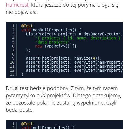
Hamcrest
, która jeszcze do tej pory na blogu się
nie pojawiała.
1
@Test
2
void
nonNullProperties() {
3
List<Project> projects = dgsQueryExecutor.ex
4
"{ projects { id, name, description } }"
5
"data.projects"
,
6
new
TypeRef<>() {}
7
);
8
9
assertThat(projects, hasSize(
4
));
10
assertThat(projects, everyItem(hasProperty(
"
11
assertThat(projects, everyItem(hasProperty(
"
12
assertThat(projects, everyItem(hasProperty(
"
13
}
Drugi test będzie podobny. Z tym, że tym razem
pytamy tylko o
id
projektów. Dlatego oczekujemy,
że pozostałe pola nie zostaną wypełnione. Czyli
będą puste.
1
@Test
2
void
nullProperties() {