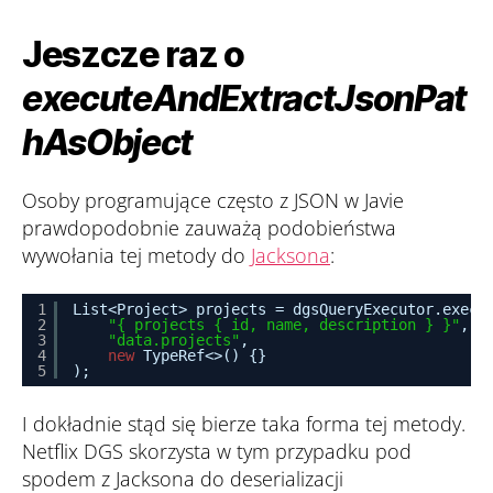
Jeszcze raz o
executeAndExtractJsonPat
hAsObject
Osoby programujące często z JSON w Javie
prawdopodobnie zauważą podobieństwa
wywołania tej metody do
Jacksona
:
1
List<Project> projects = dgsQueryExecutor.execu
2
"{ projects { id, name, description } }"
,
3
"data.projects"
,
4
new
TypeRef<>() {}
5
);
I dokładnie stąd się bierze taka forma tej metody.
Netflix DGS skorzysta w tym przypadku pod
spodem z Jacksona do deserializacji