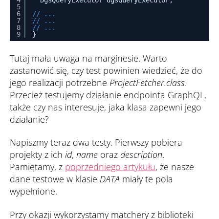
4
DgsQueryExecutor dgsQueryExecutor;
5
6
// ...
7
// ...
8
// ...
9
}
Tutaj mała uwaga na marginesie. Warto
zastanowić się, czy test powinien wiedzieć, że do
jego realizacji potrzebne
ProjectFetcher.class
.
Przecież testujemy działanie endpointa GraphQL,
także czy nas interesuje, jaka klasa zapewni jego
działanie?
Napiszmy teraz dwa testy. Pierwszy pobiera
projekty z ich
id
,
name
oraz
description
.
Pamiętamy, z
poprzedniego artykułu
, że nasze
dane testowe w klasie
DATA
miały te pola
wypełnione.
Przy okazji wykorzystamy matchery z biblioteki