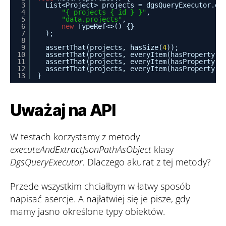
3
List<Project> projects = dgsQueryExecutor.ex
4
"{ projects { id } }"
,
5
"data.projects"
,
6
new
TypeRef<>() {}
7
);
8
9
assertThat(projects, hasSize(
4
));
10
assertThat(projects, everyItem(hasProperty(
"
11
assertThat(projects, everyItem(hasProperty(
"
12
assertThat(projects, everyItem(hasProperty(
"
13
}
Uważaj na API
W testach korzystamy z metody
executeAndExtractJsonPathAsObject
klasy
DgsQueryExecutor.
Dlaczego akurat z tej metody?
Przede wszystkim chciałbym w łatwy sposób
napisać asercje. A najłatwiej się je pisze, gdy
mamy jasno określone typy obiektów.