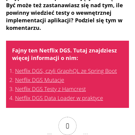
Być może też zastanawiasz się nad tym, ile
powinny wiedzieć testy o wewnętrznej
implementacji aplikacji? Podziel się tym w
komentarzu.
Fajny ten Netflix DGS. Tutaj znajdziesz
więcej informacji o nim:
Netflix DGS, czyli GraphQL ze Spring Boot
Netflix DGS Mutacje
Netflix DGS Testy z Hamcrest
Netflix DGS Data Loader w praktyce
0