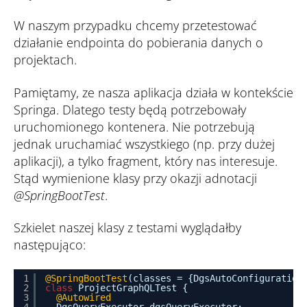
W naszym przypadku chcemy przetestować
działanie endpointa do pobierania danych o
projektach.
Pamiętamy, ze nasza aplikacja działa w kontekście
Springa. Dlatego testy będą potrzebowały
uruchomionego kontenera. Nie potrzebują
jednak uruchamiać wszystkiego (np. przy dużej
aplikacji), a tylko fragment, który nas interesuje.
Stąd wymienione klasy przy okazji adnotacji
@SpringBootTest
.
Szkielet naszej klasy z testami wyglądałby
następująco:
1
@SpringBootTest
(classes = {DgsAutoConfiguration
2
class
ProjectGraphQLTest {
3
@Autowired