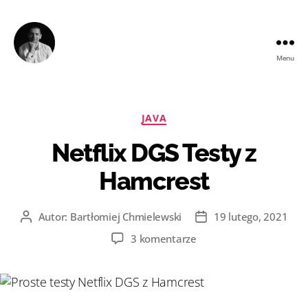
Menu
Bartłomiej
Chmielewski
Kategorie
JAVA
Netflix DGS Testy z
Hamcrest
Autor:
Bartłomiej Chmielewski
19 lutego, 2021
Autor
Data
wpisu
wpisu
do
3 komentarze
Netflix
DGS
Testy
z