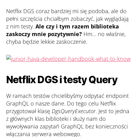
Hamcrest
Netflix DGS coraz bardziej mi się podoba, ale do
pełni szczęścia chciałbym zobaczyć, jak wyglądają
z nim testy.
Ale czy i tym razem biblioteka
zaskoczy mnie pozytywnie?
Hm… no właśnie,
chyba będzie lekkie zaskoczenie.
Netflix DGS i testy Query
W ramach testów chcielibyśmy odpytać endpoint
GraphQL o nasze dane. Do tego celu Netflix
przygotował klasę
DgsQueryExecutor
. Jest to jedna
z głównych klas biblioteki i służy nam do
wywoływania zapytań GraphQL bez konieczności
włączania serwera webowego.