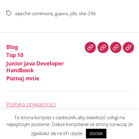
ac
wi
n
h
e
tt
k
ar
apache commons
,
guava
,
jdk
,
sha-256
Tagi
b
er
e
e
o
dI
o
n
Blog
k
Blog
Top
Junior
Poz
Top 10
10
Java
mni
Junior Java Developer
Develope
Handbook
Handboo
Poznaj mnie
Polityka prywatności
Ta strona korzysta z ciasteczek, aby świadczyć usługi na
najwyższym poziomie. Dalsze korzystanie ze strony oznacza, że
© 2026
Bartłomiej Chmielewski
W górę
↑
zgadzasz się na ich użycie.
ZGODA