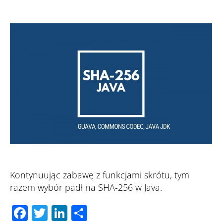
SHA-
256
Java,
czyli
bezpieczny
skrót
Kontynuując zabawę z funkcjami skrótu, tym
razem wybór padł na SHA-256 w Java.
F
T
Li
S