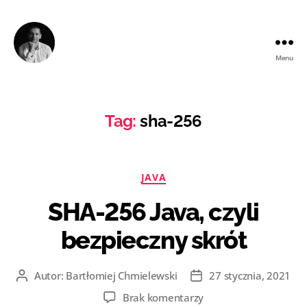
Menu
Bartłomiej
Chmielewski
Tag:
sha-256
Kategorie
JAVA
SHA-256 Java, czyli
bezpieczny skrót
Autor:
Bartłomiej Chmielewski
27 stycznia, 2021
Autor
Data
wpisu
wpisu
do
Brak komentarzy