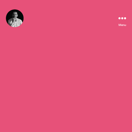
Menu
Bartłomiej
Chmielewski